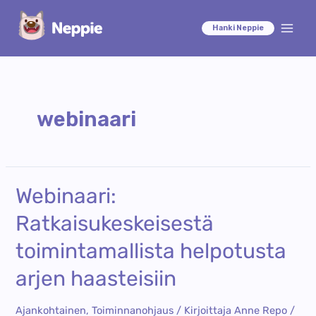
Siirry
sisältöön
Hanki Neppie
Main
Men
webinaari
Webinaari:
Ratkaisukeskeisestä
toimintamallista helpotusta
arjen haasteisiin
Ajankohtainen
,
Toiminnanohjaus
/ Kirjoittaja
Anne Repo
/