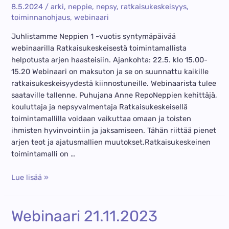
8.5.2024
/
arki
,
neppie
,
nepsy
,
ratkaisukeskeisyys
,
toiminnanohjaus
,
webinaari
Juhlistamme Neppien 1 -vuotis syntymäpäivää
webinaarilla Ratkaisukeskeisestä toimintamallista
helpotusta arjen haasteisiin. Ajankohta: 22.5. klo 15.00-
15.20 Webinaari on maksuton ja se on suunnattu kaikille
ratkaisukeskeisyydestä kiinnostuneille. Webinaarista tulee
saataville tallenne. Puhujana Anne RepoNeppien kehittäjä,
kouluttaja ja nepsyvalmentaja Ratkaisukeskeisellä
toimintamallilla voidaan vaikuttaa omaan ja toisten
ihmisten hyvinvointiin ja jaksamiseen. Tähän riittää pienet
arjen teot ja ajatusmallien muutokset.Ratkaisukeskeinen
toimintamalli on …
Webinaari:
Lue lisää »
Ratkaisukeskeisestä
toimintamallista
Webinaari 21.11.2023
helpotusta
arjen