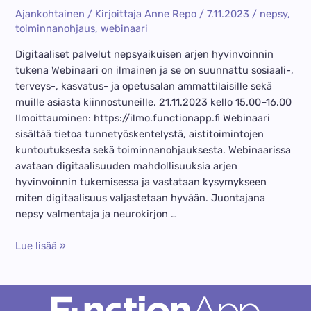
haasteisiin
Ajankohtainen
/ Kirjoittaja
Anne Repo
/
7.11.2023
/
nepsy
,
toiminnanohjaus
,
webinaari
Digitaaliset palvelut nepsyaikuisen arjen hyvinvoinnin
tukena Webinaari on ilmainen ja se on suunnattu sosiaali-,
terveys-, kasvatus- ja opetusalan ammattilaisille sekä
muille asiasta kiinnostuneille. 21.11.2023 kello 15.00–16.00
Ilmoittauminen: https://ilmo.functionapp.fi Webinaari
sisältää tietoa tunnetyöskentelystä, aistitoimintojen
kuntoutuksesta sekä toiminnanohjauksesta. Webinaarissa
avataan digitaalisuuden mahdollisuuksia arjen
hyvinvoinnin tukemisessa ja vastataan kysymykseen
miten digitaalisuus valjastetaan hyvään. Juontajana
nepsy valmentaja ja neurokirjon …
Webinaari
Lue lisää »
21.11.2023